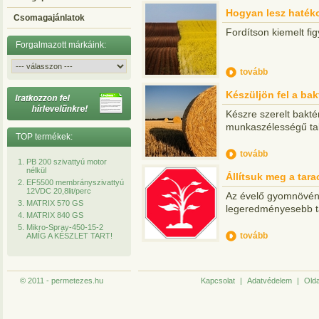
Hogyan lesz haték
Csomagajánlatok
Fordítson kiemelt fi
Forgalmazott márkáink:
tovább
Készüljön fel a ba
Készre szerelt bakt
munkaszélességű ta
TOP termékek:
tovább
PB 200 szivattyú motor
nélkül
Állítsuk meg a tar
EF5500 membrányszivattyú
12VDC 20,8lit/perc
Az évelő gyomnövény
MATRIX 570 GS
legeredményesebb ta
MATRIX 840 GS
Mikro-Spray-450-15-2
tovább
AMÍG A KÉSZLET TART!
© 2011 - permetezes.hu
Kapcsolat
|
Adatvédelem
|
Olda