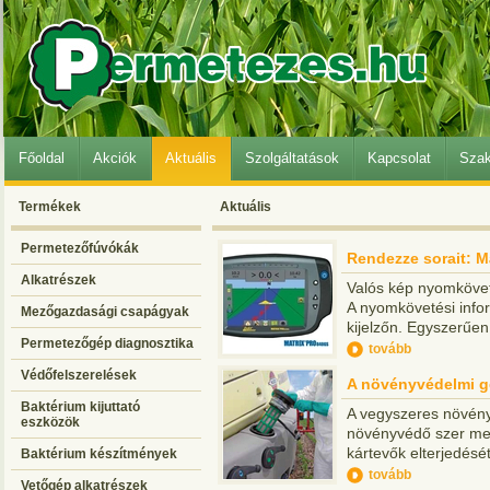
Főoldal
Akciók
Aktuális
Szolgáltatások
Kapcsolat
Szak
Termékek
Aktuális
Permetezőfúvókák
Rendezze sorait: M
Alkatrészek
Valós kép nyomköveté
A nyomkövetési infor
Mezőgazdasági csapágyak
kijelzőn. Egyszerűen
Permetezőgép diagnosztika
tovább
Védőfelszerelések
A növényvédelmi gé
Baktérium kijuttató
A vegyszeres növén
eszközök
növényvédő szer men
kártevők elterjedését
Baktérium készítmények
tovább
Vetőgép alkatrészek