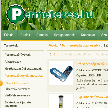
Főoldal
Akciók
Aktuális
Szolgáltatások
Kapcsolat
Szak
Termékek
Főoldal
/
Permetezőgép diagnosztika
/ Szá
1
2
1 - 9 tétel a 16-ból/-ből
Rendezé
Permetezőfúvókák
Alkatrészek
Szélsebesség mérő P
Mezőgazdasági csapágyak
Cikkszám:
POCKET WI
Gyártó:
LECHLER
Permetezőgép diagnosztika
Szélsebesség mérő, am
Szántóföldi permetező
páratartalmat, a hőmérsé
jelezni.
Ültetvény permetező
Védőfelszerelések
DigE-Check fúvóka kal
Baktérium kijuttató
Cikkszám:
119623890
eszközök