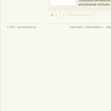
Szántóföldi permetezők 
eloszlásának mérésére 
1
2
1 - 9 tétel a 16-ból/-ből
© 2011 - permetezes.hu
Kapcsolat
|
Adatvédelem
|
Olda