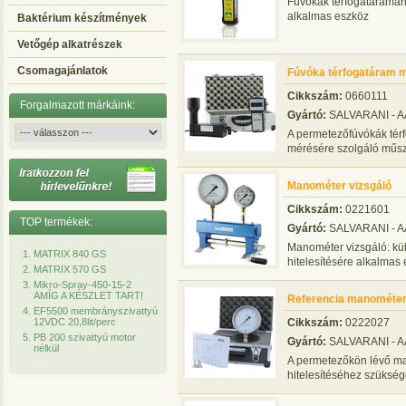
Fúvókák térfogatáramán
alkalmas eszköz
Baktérium készítmények
Vetőgép alkatrészek
Csomagajánlatok
Fúvóka térfogatáram m
Cikkszám:
0660111
Forgalmazott márkáink:
Gyártó:
SALVARANI - 
A permetezőfúvókák tér
mérésére szolgáló műsz
Manométer vizsgáló
Cikkszám:
0221601
TOP termékek:
Gyártó:
SALVARANI - 
Manométer vizsgáló: kü
MATRIX 840 GS
hitelesítésére alkalmas 
MATRIX 570 GS
Mikro-Spray-450-15-2
AMÍG A KÉSZLET TART!
Referencia manométer
EF5500 membrányszivattyú
12VDC 20,8lit/perc
Cikkszám:
0222027
PB 200 szivattyú motor
Gyártó:
SALVARANI - 
nélkül
A permetezőkön lévő m
hitelesítéséhez szüksé