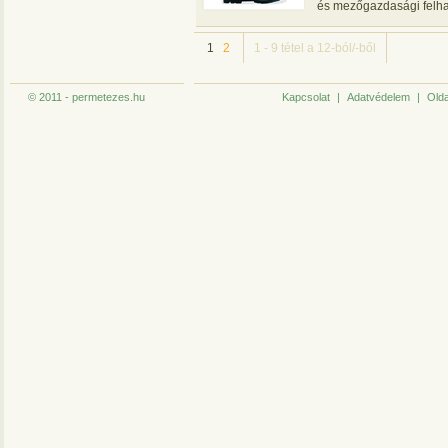
és mezőgazdasági felha
1
2
1 - 9 tétel a 12-ból/-ből
© 2011 - permetezes.hu
Kapcsolat
|
Adatvédelem
|
Olda