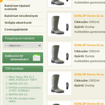
Acélbetétes gumicsizm
Baktérium kijuttató
eszközök
Baktérium készítmények
DUNLOP Devon 42-es
Cikkszám:
D95242
Vetőgép alkatrészek
Gyártó:
Dunlop
Csomagajánlatok
Acélbetétes gumicsizm
Forgalmazott márkáink:
DUNLOP Devon 43-as
Cikkszám:
D95243
Gyártó:
Dunlop
Acélbetétes gumicsizm
TOP termékek:
DUNLOP Devon 44-es
Mikro-Spray-450-15-2
AMÍG A KÉSZLET TART!
Cikkszám:
D95244
MATRIX 570 GS
Gyártó:
Dunlop
EF5500 membrányszivattyú
12VDC 20,8lit/perc
MATRIX 840 GS
PB 200 szivattyú motor
nélkül
DUNLOP Devon 45-ös