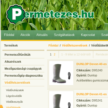
Főoldal
Akciók
Aktuális
Szolgáltatások
Kapcsolat
Szak
Termékek
Főoldal
/
Védőfelszerelések
/ Védőlábbeli
1
2
1 - 9 tétel a 12-ból/-ből
Rendezé
Permetezőfúvókák
Alkatrészek
DUNLOP Devon 40-es
Mezőgazdasági csapágyak
Cikkszám:
D95240
Gyártó:
Dunlop
Permetezőgép diagnosztika
Acélbetétes gumicsizm
Védőfelszerelések
Védőruházatok
DUNLOP Devon 41-es
Légzésvédők
Cikkszám:
D95241
Védőkesztyűk
Gyártó:
Dunlop
Védőlábbelik