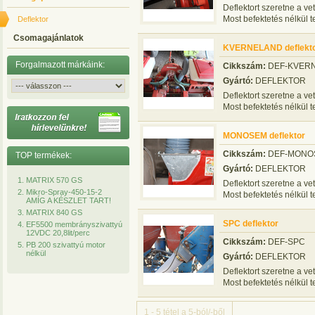
Deflektort szeretne a v
Most befektetés nélkül tel
Deflektor
Csomagajánlatok
KVERNELAND deflekt
Forgalmazott márkáink:
Cikkszám:
DEF-KVER
Gyártó:
DEFLEKTOR
Deflektort szeretne a v
Most befektetés nélkül tel
MONOSEM deflektor
Cikkszám:
DEF-MONO
TOP termékek:
Gyártó:
DEFLEKTOR
MATRIX 570 GS
Deflektort szeretne a v
Mikro-Spray-450-15-2
Most befektetés nélkül tel
AMÍG A KÉSZLET TART!
MATRIX 840 GS
SPC deflektor
EF5500 membrányszivattyú
12VDC 20,8lit/perc
Cikkszám:
DEF-SPC
PB 200 szivattyú motor
nélkül
Gyártó:
DEFLEKTOR
Deflektort szeretne a v
Most befektetés nélkül tel
1 - 5 tétel a 5-ból/-ből