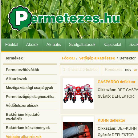
Főoldal
Akciók
Aktuális
Szolgáltatások
Kapcsolat
Szak
Termékek
Főoldal
/
Vetőgép alkatrészek
/ Deflektor
1 - 5 tétel a 5-ból/-ből
Rendezés:
név
ár
Permetezőfúvókák
Alkatrészek
GASPARDO deflektor
Mezőgazdasági csapágyak
Cikkszám:
DEF-GASP
Gyártó:
DEFLEKTOR
Permetezőgép diagnosztika
Védőfelszerelések
Baktérium kijuttató
eszközök
KUHN deflektor
Baktérium készítmények
Cikkszám:
DEF-KUHN
Gyártó:
DEFLEKTOR
Vetőgép alkatrészek