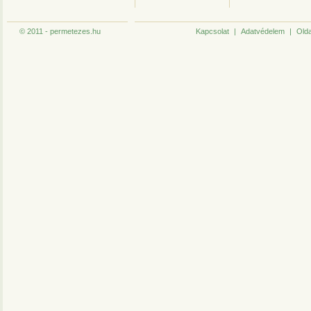
© 2011 - permetezes.hu
Kapcsolat
|
Adatvédelem
|
Olda